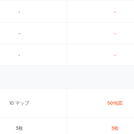
-
-
-
-
-
-
10 マップ
50地図
3枚
3枚