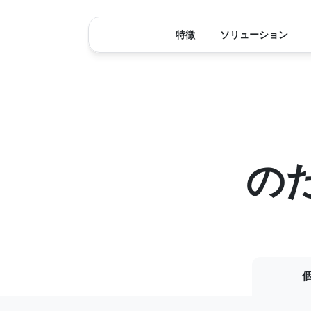
Flexible
plans
特徴
ソリューション
for
individual
users
の