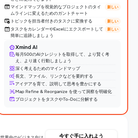
マインドマップを視覚的なプロジェクトのタイ
新しい
ムラインに変えるためのガントチャート
トピックを担当者付きのタスクに変換する
新しい
タスクをカレンダーやExcelにエクスポートして
新しい
簡単に追跡しましょう
Xmind AI
毎月500のAIクレジットを取得して、より賢く考
え、より速く行動しましょう
深く考えるためのマインドマップ
長文、ファイル、リンクなどを要約する
アイデアを育て、説明して思考を豊かにする
Map Refine & Reorganize を使って洞察を明確化
プロジェクトをタスクやTo-Doに分解する
今すぐ手に入れよう
、世界中のビジネス向け