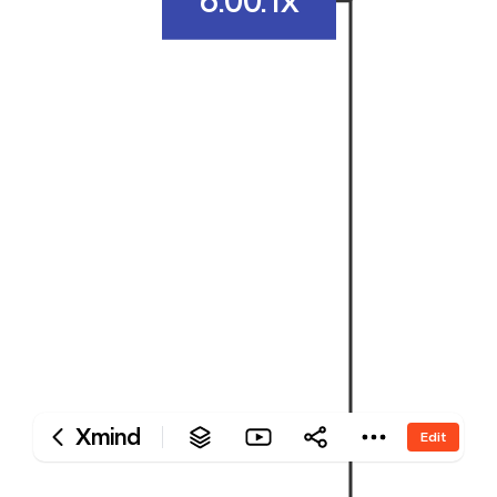
‎6.00.1x
Xmind
Edit