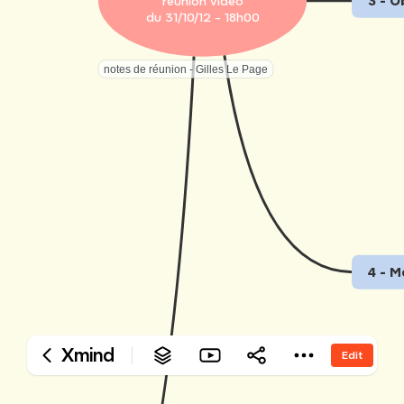
‎réunion vidéo
‎3 - 
‎du 31/10/12 - 18h00
notes de réunion - Gilles Le Page
‎4 - 
Xmind
Edit