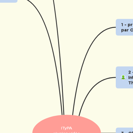
‎1 - 
‎par 
‎2
‎I
‎T
‎ITyPA