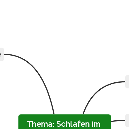
e
‎Thema: Schlafen im 