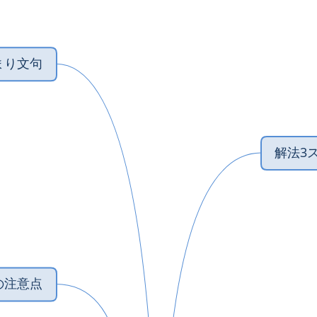
まり文句
‎解法3
の注意点