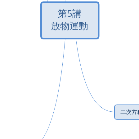
‎第5講
‎放物運動
‎二次