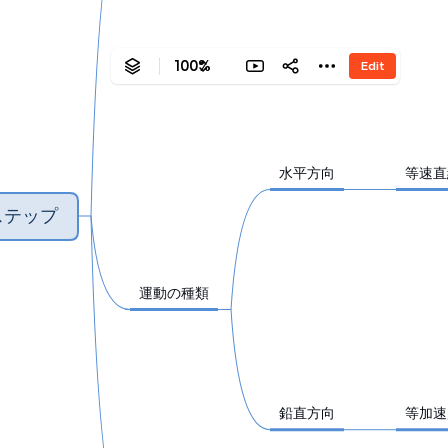
100%
Edit
‎水平方向
‎等速
ステップ
‎運動の種類
‎鉛直方向
‎等加