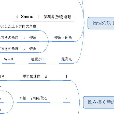
Xmind
第5講 放物運動
‎物理の決
準とした上下方向の角度
‎上向きの角度　→　仰角
‎仰角・俯角
‎下向きの角度　→　俯角
‎V₀＝0
‎速度が0
‎最高点
向き
‎重力加速度　ｇ
‎1
い
る
‎ｘ軸、ｙ軸を取る
‎2
‎図を描く時
る