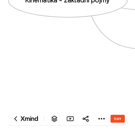
‎Kinematika - základní pojmy
Xmind
Edit