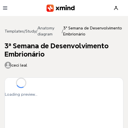
Skip to main content
Anatomy
3ª Semana de Desenvolvimento
Templates
/
Study
/
/
diagram
Embrionário
3ª Semana de Desenvolvimento
Embrionário
ceci leal
Loading preview...