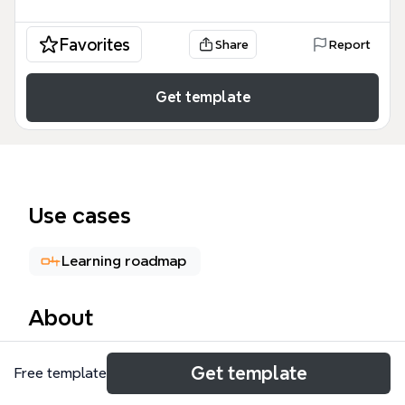
Favorites
Share
Report
Get template
Use cases
Learning roadmap
About
Das 'HTML lernen' Mindmap ist ein strukturierter
Get template
Free template
Leitfaden für Anfänger, die die Grundlagen von
HTML verstehen möchten. Es umfasst 36 Knoten, die