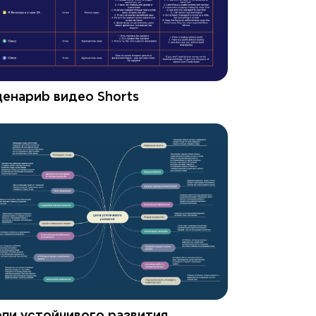
енариb видео Shorts
ли устойчивого развития