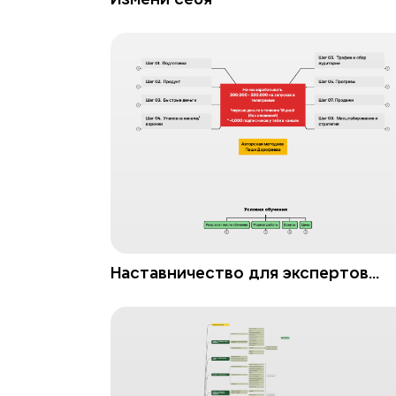
Наставничество для экспертов
2.xmind