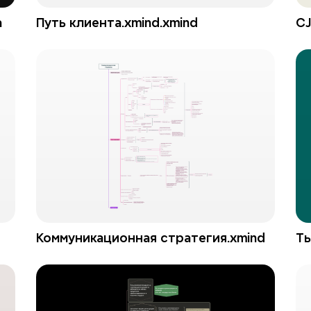
а
Путь клиента.xmind.xmind
СJ
Коммуникационная стратегия.xmind
Ты