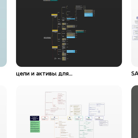
цели и активы для
S
капиталовложений