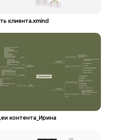
ть клиента.xmind
еи контента_Ирина