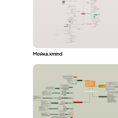
Мойка.xmind