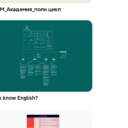
M_Академия_полн цикл
 know English?